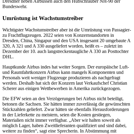
Dresdner neben Airbussen auch den Hubschrauber NH-90 der
Bundeswehr.
Umrüstung ist Wachstumstreiber
Wichtigster Wachstumstreiber aber ist die Umrüstung von Passagier-
zu Frachtflugzeugen. 2022 seien von Konzernstandorten in
Dresden, China, Singapur und den USA insgesamt 20 umgebaute A
320, A 321 und A 330 ausgeliefert worden, heißt es – zuletzt im
Dezember der 10. auch langstreckentaugliche A 330 an Posttochter
DHL.
Hauptkunde Airbus indes hat weiter Sorgen. Der europäische Luft-
und Raumfahrtkonzern Airbus kann mangels Komponenten und
Personals weit weniger Flugzeuge produzieren als nachgefragt
werden. Deshalb hat sich der Konzern laut Verkaufschef Christian
Scherer aus einigen Wettbewerben in Amerika zurückgezogen.
Die EFW seien an den Verzögerungen bei Airbus nicht beteiligt,
betonen die Sachsen. Sie hätten immer zuverlässig die gewünschten
Stückzahlen geliefert. Zwar hätten sie ebenfalls Herausforderungen
in der Lieferkette zu meistern, seien die Kosten gestiegen,
Materialien nicht immer verfügbar. „Aber wir halten soweit als
möglich Lager, haben Zweitlieferanten qualifiziert und sind dabei,
weitere zu finden“, sagt eine Sprecherin. In Abstimmung mit