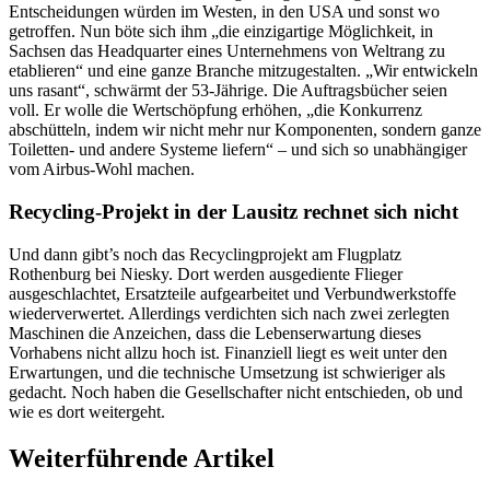
Entscheidungen würden im Westen, in den USA und sonst wo
getroffen. Nun böte sich ihm „die einzigartige Möglichkeit, in
Sachsen das Headquarter eines Unternehmens von Weltrang zu
etablieren“ und eine ganze Branche mitzugestalten. „Wir entwickeln
uns rasant“, schwärmt der 53-Jährige. Die Auftragsbücher seien
voll. Er wolle die Wertschöpfung erhöhen, „die Konkurrenz
abschütteln, indem wir nicht mehr nur Komponenten, sondern ganze
Toiletten- und andere Systeme liefern“ – und sich so unabhängiger
vom Airbus-Wohl machen.
Recycling-Projekt in der Lausitz rechnet sich nicht
Und dann gibt’s noch das Recyclingprojekt am Flugplatz
Rothenburg bei Niesky. Dort werden ausgediente Flieger
ausgeschlachtet, Ersatzteile aufgearbeitet und Verbundwerkstoffe
wiederverwertet. Allerdings verdichten sich nach zwei zerlegten
Maschinen die Anzeichen, dass die Lebenserwartung dieses
Vorhabens nicht allzu hoch ist. Finanziell liegt es weit unter den
Erwartungen, und die technische Umsetzung ist schwieriger als
gedacht. Noch haben die Gesellschafter nicht entschieden, ob und
wie es dort weitergeht.
Weiterführende Artikel