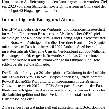
Kunden seien Auslieferungen in den Januar geschoben worden. Ziel
sei, 2023 von allen Standorten sowie Drittpartnern in China und der
Türkei gut 40 Flugzeuge auszuliefern.
In einer Liga mit Boeing und Airbus
Die EFW wandeln sich vom Wartungs- und Komponentengeschäft
im Auftrag Dritter zum Erstausrüster. Als ein solcher OEM spiele
man die gleiche Rolle wie Airbus und Boeing, sagt Geschäftsführer
Jordi Boto. Alle Aufträge liefen über Dresdner Konten. Der Spanier
mit deutschem Pass hatte im April 2022 Andreas Sperl beerbt und
im ersten Jahr als Chef eine Umsatz-Verdopplung auf 500 Millionen
Euro angepeilt. Ob es geschafft wurde, verrät das Unternehmen
nicht und verweist auf die Bilanzvorlage im Frühjahr. Und Boto
schielt bereits auf die Milliarde.
Der Katalane bringt gut 20 Jahre globaler Erfahrung in der Luftfahrt
mit. Er war bei Airbus in Schlüsselpositionen tätig, leitete dort mit
Power8 das größte Restrukturierungsprogramm in der Branche.
Zuletzt hatte er seit 2012 die PFW Aerospace Speyer aus der Fast-
Pleite zum erfolgreichen Anbieter von Rohrsystemen und Tanks für
die Luftfahrt geführt und ihren Verkauf an die Total-Tochter
Hutchinson begleitet.
Zwar sei der Freistaat industriell gut aufgestellt, sagt Boto, doch die