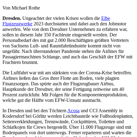
Von Michael Rothe
Dresden.
Ungeachtet der vielen Krisen wollen die
Elbe
Flugzeugwerke
2023 durchstarten und dabei auch den Jobmotor
anwerfen. Wie von dem Dresdner Unternehmen zu erfahren war,
sollen in diesem Jahr 350 Fachleute eingestellt werden. Der
Personalbedarf des mit gut 2.000 Beschäftigten größten Vertreters
von Sachsens Luft- und Raumfahrtindustrie kommt nicht von
ungefähr. Nach überstandener Pandemie stehen die Airlines für
Passagiermaschinen Schlange, und auch das Geschäft der EFW mit
Frachtern brummt.
Die Luftfahrt war mit am stärksten von der Corona-Krise betroffen.
Airlines ließen das Gros ihrer Flotte am Boden, viele plagten
Finanzsorgen. Das spürte auch der Flugzeugbauer Airbus,
Hauptkunde der Dresdner, der seine Fertigung zeitweise um 40
Prozent zurückfuhr. Mit Folgen für die Komponentenproduktion,
welche gut die Hälfte vom EFW-Umsatz ausmacht.
In Dresden und bei den Töchtern
Acosa
und CCI Assembly in
Kodersdorf bei Görlitz werden Leichtbauteile wie Fußbodenplatten,
Seitenverkleidungen, Trennwände, Cockpittüren, Toiletten und
Schlafkojen für Crews hergestellt. Über 11.000 Flugzeuge sind mit
Bodenpanels von dort unterwegs. Ferner reparieren und warten die