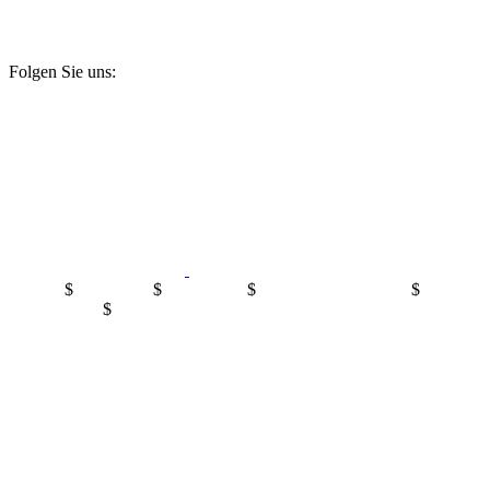
Facharbeitern, Führungskräften und Nachwuchs für Ihr
Unternehmen mit unserem Partnerportal sz-jobs.de.
Folgen Sie uns:
Kontakt
$
Impressum
$
Mediadaten
$
Datenschutzerklärung
$
Cookie-
Einstellungen
$
©2024 Wirtschaft in Sachsen