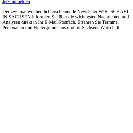
Jetzt anmelden
Der zweimal wöchentlich erscheinende Newsletter WIRTSCHAFT
IN SACHSEN informiert Sie über die wichtigsten Nachrichten und
Analysen direkt in Ihr E-Mail-Postfach. Erfahren Sie Termine,
Personalien und Hintergründe aus und für Sachsens Wirtschaft.
E-Paper lesen
Die aktuelle Ausgabe des Entscheidermagazins
WIRTSCHAFT IN SACHSEN gibt es jederzeit auch online
kostenfrei als E-Paper.
Newsletter abonnieren
Der zweimal wöchentlich erscheinende Newsletter
WIRTSCHAFT IN SACHSEN informiert über aktuelle
Entwicklungen und bietet einen Überblick über alle
Neuigkeiten aus und für Sachsens Wirtschaft.