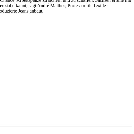
e Chance, Arbeitsplätze zu sichern und zu schaffen. Sachsen erfülle mit
zial erkannt, sagt André Matthes, Professor für Textile
oduzierte Jeans anbaut.