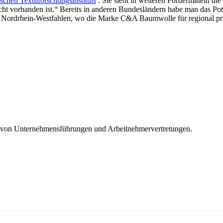
schen Textilforschungsinstituts
. Sie sieht in weiteren Fördermitteln di
t vorhanden ist.“ Bereits in anderen Bundesländern habe man das Poten
 in Nordrhein-Westfahlen, wo die Marke C&A Baumwolle für regional pr
it von Unternehmensführungen und Arbeitnehmervertretungen.