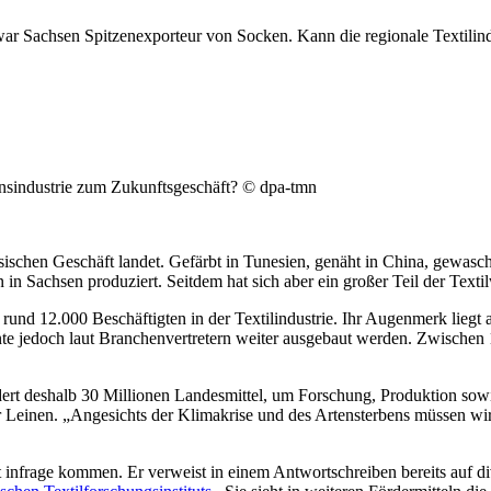
ar Sachsen Spitzenexporteur von Socken. Kann die regionale Textilin
onsindustrie zum Zukunftsgeschäft? © dpa-tmn
hsischen Geschäft landet. Gefärbt in Tunesien, genäht in China, gewas
 Sachsen produziert. Seitdem hat sich aber ein großer Teil der Textilwi
nd 12.000 Beschäftigten in der Textilindustrie. Ihr Augenmerk liegt a
nnte jedoch laut Branchenvertretern weiter ausgebaut werden. Zwische
ert deshalb 30 Millionen Landesmittel, um Forschung, Produktion sow
der Leinen. „Angesichts der Klimakrise und des Artensterbens müssen w
 infrage kommen. Er verweist in einem Antwortschreiben bereits auf div