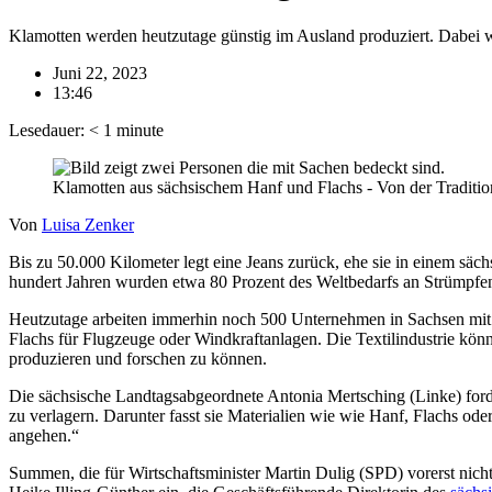
Klamotten werden heutzutage günstig im Ausland produziert. Dabei w
Juni 22, 2023
13:46
Lesedauer:
< 1
minute
Klamotten aus sächsischem Hanf und Flachs - Von der Traditi
Von
Luisa Zenker
Bis zu 50.000 Kilometer legt eine Jeans zurück, ehe sie in einem säc
hundert Jahren wurden etwa 80 Prozent des Weltbedarfs an Strümpfen in
Heutzutage arbeiten immerhin noch 500 Unternehmen in Sachsen mit ru
Flachs für Flugzeuge oder Windkraftanlagen. Die Textilindustrie kö
produzieren und forschen zu können.
Die sächsische Landtagsabgeordnete Antonia Mertsching (Linke) ford
zu verlagern. Darunter fasst sie Materialien wie wie Hanf, Flachs o
angehen.“
Summen, die für Wirtschaftsminister Martin Dulig (SPD) vorerst nicht