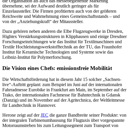
die Organisation als auch das messebegleitende Marketing
übernehme, sei der Aufwand deutlich geringer als für
Einzelaussteller. Die Firmen profitierten auch von der größeren
Reichweite und Wahrnehmung eines Gemeinschaftsstands – und
von der „Anziehungskraft“ der Mitaussteller.
Dazu gehören neben anderen die Elbe Flugzeugwerke in Dresden,
Hightex Verstärkungsstrukturen in Klipphausen und einige Dresdner
Forschungseinrichtungen wie das Institut für Textilmaschinen und
Textile Hochleistungswerkstofftechnik an der TU, das Fraunhofer
Institut für Keramische Technologien und Systeme sowie das
Leibniz-Institut für Polymerforschung.
Die Vision eines Chefs: emissionsfreie Mobilität
Die Wirtschaftsförderung hat in diesem Jahr 15 solcher „Sachsen-
live“-Auftritt geplant: zum Beispiel im Juni auf der internationalen
Fahrradmesse Eurobike in Frankfurt am Main, im September auf der
Trako, der internationalen Fachmesse für Bahntechnik in Gdansk
(Danzig) und im November auf der Agritechnica, der Weltleitmesse
für Landtechnik in Hannover.
Herone zeigt auf der
JEC
die ganze Bandbreite seiner Produkte: von
der integralen Turbinenumhausung für Flugtaxis über vorgespannte
Motorraumstreben bis zum Leitungssegment zum Transport von