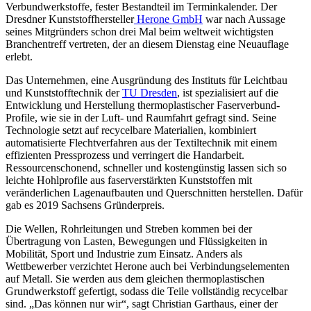
Verbundwerkstoffe, fester Bestandteil im Terminkalender. Der
Dresdner Kunststoffhersteller
Herone GmbH
war nach Aussage
seines Mitgründers schon drei Mal beim weltweit wichtigsten
Branchentreff vertreten, der an diesem Dienstag eine Neuauflage
erlebt.
Das Unternehmen, eine Ausgründung des Instituts für Leichtbau
und Kunststofftechnik der
TU Dresden
, ist spezialisiert auf die
Entwicklung und Herstellung thermoplastischer Faserverbund-
Profile, wie sie in der Luft- und Raumfahrt gefragt sind. Seine
Technologie setzt auf recycelbare Materialien, kombiniert
automatisierte Flechtverfahren aus der Textiltechnik mit einem
effizienten Pressprozess und verringert die Handarbeit.
Ressourcenschonend, schneller und kostengünstig lassen sich so
leichte Hohlprofile aus faserverstärkten Kunststoffen mit
veränderlichen Lagenaufbauten und Querschnitten herstellen. Dafür
gab es 2019 Sachsens Gründerpreis.
Die Wellen, Rohrleitungen und Streben kommen bei der
Übertragung von Lasten, Bewegungen und Flüssigkeiten in
Mobilität, Sport und Industrie zum Einsatz. Anders als
Wettbewerber verzichtet Herone auch bei Verbindungselementen
auf Metall. Sie werden aus dem gleichen thermoplastischen
Grundwerkstoff gefertigt, sodass die Teile vollständig recycelbar
sind. „Das können nur wir“, sagt Christian Garthaus, einer der