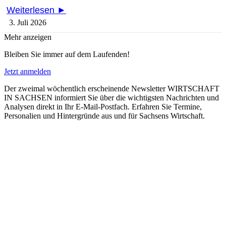
Weiterlesen ►
3. Juli 2026
Mehr anzeigen
Bleiben Sie immer auf dem Laufenden!
Jetzt anmelden
Der zweimal wöchentlich erscheinende Newsletter WIRTSCHAFT
IN SACHSEN informiert Sie über die wichtigsten Nachrichten und
Analysen direkt in Ihr E-Mail-Postfach. Erfahren Sie Termine,
Personalien und Hintergründe aus und für Sachsens Wirtschaft.
E-Paper lesen
Die aktuelle Ausgabe des Entscheidermagazins
WIRTSCHAFT IN SACHSEN gibt es jederzeit auch online
kostenfrei als E-Paper.
Newsletter abonnieren