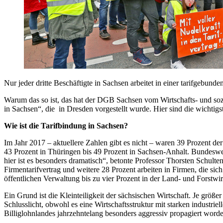
Nur jeder dritte Beschäftigte in Sachsen arbeitet in einer tarifgebund
Warum das so ist, das hat der DGB Sachsen vom Wirtschafts- und sozia
in Sachsen“, die in Dresden vorgestellt wurde. Hier sind die wichtig
Wie ist die Tarifbindung in Sachsen?
Im Jahr 2017 – aktuellere Zahlen gibt es nicht – waren 39 Prozent de
43 Prozent in Thüringen bis 49 Prozent in Sachsen-Anhalt. Bundesweit
hier ist es besonders dramatisch“, betonte Professor Thorsten Schult
Firmentarifvertrag und weitere 28 Prozent arbeiten in Firmen, die si
öffentlichen Verwaltung bis zu vier Prozent in der Land- und Forstwir
Ein Grund ist die Kleinteiligkeit der sächsischen Wirtschaft. Je größer
Schlusslicht, obwohl es eine Wirtschaftsstruktur mit starken industrie
Billiglohnlandes jahrzehntelang besonders aggressiv propagiert worde