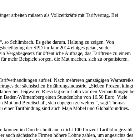
er arbeiten müssen als Vollzeitkräfte mit Tarifvertrag. Bei
n“, so Schlimbach. Es gehe darum, Haltung zu zeigen. Von
gsbeteiligung der SPD im Jahr 2014 einiges getan, so der
n Vergabegesetz für öffentliche Aufträge, das Tariftreue zu einem
ür mehr Beispiele sorgen, die Mut machen, sich zu organisieren.
u Tarifverhandlungen aufrief. Nach mehreren ganztägigen Warnstreiks
trages der sächsischen Ernährungsindustrie. „Sieben Prozent klingt
genfahrer bei Teigwaren Riesa lag sein Lohn vor den Verhandlungen bei
 in Baden-Württemberg einen Stundenlohn von 16,50 Euro. Viele
 an Mut und Bereitschaft, sich dagegen zu wehren“, sagt Thomas
 zu einer Tarifbindung sind auch Maja Möbel und Globalfoundries.
n können im Durchschnitt auch nicht 100 Prozent Tariflohn gezahlt
aber auch sächsische Firmen höhere Löhne zahlen, um angesichts des