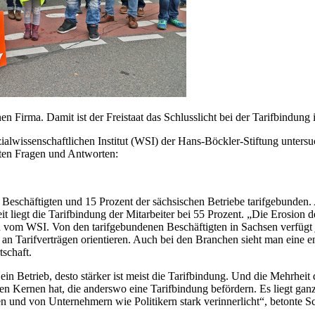
enen Firma. Damit ist der Freistaat das Schlusslicht bei der Tarifbindun
lwissenschaftlichen Institut (WSI) der Hans-Böckler-Stiftung untersuch
sten Fragen und Antworten:
r Beschäftigten und 15 Prozent der sächsischen Betriebe tarifgebunden.
 liegt die Tarifbindung der Mitarbeiter bei 55 Prozent. „Die Erosion d
en vom WSI. Von den tarifgebundenen Beschäftigten in Sachsen verfügt j
ch an Tarifverträgen orientieren. Auch bei den Branchen sieht man eine
tschaft.
 ein Betrieb, desto stärker ist meist die Tarifbindung. Und die Mehrheit
llen Kernen hat, die anderswo eine Tarifbindung befördern. Es liegt ganz
n und von Unternehmern wie Politikern stark verinnerlicht“, betonte Sc