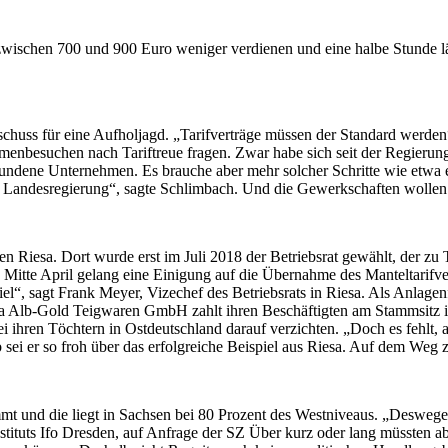
zwischen 700 und 900 Euro weniger verdienen und eine halbe Stunde läng
chuss für eine Aufholjagd. „Tarifverträge müssen der Standard werde
Firmenbesuchen nach Tariftreue fragen. Zwar habe sich seit der Regierun
ndene Unternehmen. Es brauche aber mehr solcher Schritte wie etwa ei
 Landesregierung“, sagte Schlimbach. Und die Gewerkschaften wollen f
en Riesa. Dort wurde erst im Juli 2018 der Betriebsrat gewählt, der z
Mitte April gelang eine Einigung auf die Übernahme des Manteltarifver
 viel“, sagt Frank Meyer, Vizechef des Betriebsrats in Riesa. Als Anla
irma Alb-Gold Teigwaren GmbH zahlt ihren Beschäftigten am Stammsitz
i ihren Töchtern in Ostdeutschland darauf verzichten. „Doch es fehlt,
sei er so froh über das erfolgreiche Beispiel aus Riesa. Auf dem Weg
mt und die liegt in Sachsen bei 80 Prozent des Westniveaus. „Deswege
stituts Ifo Dresden, auf Anfrage der SZ Über kurz oder lang müssten 