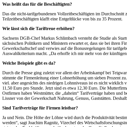
Was heißt das für die Beschäftigten?
Das die nicht-tarifgebundenen Vollzeitbeschäftigten im Durchschnitt 
Teilzeitbeschäftigten klafft eine Entgeltlücke von bis zu 35 Prozent.
Wie lässt sich die Tariftreue erhöhen?
Sachsens DGB-Chef Markus Schlimbach versteht die Studie als Starts
sächsischen Politikern und Ministern erwartet er, dass sie bei ihren 
Gewerkschaftschef und verwies auf die Bonusregelungen für tarifgebu
Auswahlkriterium macht. „Da erhoffe ich mir mehr von der künftigen
Welche Beispiele gibt es da?
Durch die Presse ging zuletzt vor allem der Arbeitskampf bei Teigwar
stimmte die Firmenleitung einer Lohnerhöhung um sieben Prozent zu. 
viel. aber angesichts des niedrigen Lohnniveaus ist es nicht wirklich
11,50 Euro pro Stunde. Jetzt sind es etwa 12,30 Euro. Die Mutterf
Ostfirmen haben Westmütter, die „daheim“ Tarifverträge haben und be
Lissner von der Gewerkschaft Nahrung, Genuss, Gaststätten. Deshalb 
Sind Tarifverträge für Firmen leistbar?
Ja und Nein. Die Höhe der Löhne wird durch die Produktivität bestim
werden“, sagt Joachim Ragnitz, Vizechef des Wirtschaftsforschungsin