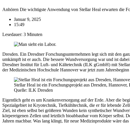
Anhören Die wichtigste Anwendung von Stellar Heal erwarten die Forsc
Januar 9, 2025
15:49
Lesedauer:
3
Minuten
Dresden. Ein Dresdner Forschungsunternehmen legt sich mit den ganz
umkämpft ist er auch. Die bessere Wundversorgung war und ist dabei 
Dresdner Institut für Luft- und Kältetechnik (ILK gGmbH) mit Stel
der Medizinischen Hochschule Hannover war jetzt zum Jahresbeginn P
Stellar Heal ist ein Forschungsprojekt aus Dresden, Hannover
Quelle: ILK Dresden
Eigentlich geht es um Krankenversorgung auf der Erde. Aber die beginn
Spezialgebiet ist Kryotechnik, Tiefkühltechnik, die er für lebende Ze
Ziel, ist eben selbst bei größeren Wunden kein synthetischer Wundver
körpereigenen Zellen und letztlich bioabbaubar vom Körper selbst. D
Jahren machbar. Was lang klingt, für neue Medizinprodukte wäre das 