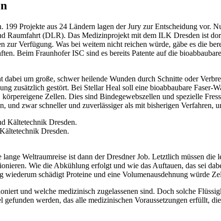
en
. 199 Projekte aus 24 Ländern lagen der Jury zur Entscheidung vor.
 Raumfahrt (DLR). Das Medizinprojekt mit dem ILK Dresden ist dort d
n zur Verfügung. Was bei weitem nicht reichen würde, gäbe es die berei
ften. Beim Fraunhofer ISC sind es bereits Patente auf die bioabbauba
t dabei um große, schwer heilende Wunden durch Schnitte oder Verbrenn
ung zusätzlich gestört. Bei Stellar Heal soll eine bioabbaubare Faser
rte, körpereigene Zellen. Dies sind Bindegewebszellen und spezielle Fre
, und zwar schneller und zuverlässiger als mit bisherigen Verfahren,
d Kältetechnik Dresden.
 lange Weltraumreise ist dann der Dresdner Job. Letztlich müssen die l
nieren. Wie die Abkühlung erfolgt und wie das Auftauen, das sei dabei 
zug wiederum schädigt Proteine und eine Volumenausdehnung würde Zell
ioniert und welche medizinisch zugelassenen sind. Doch solche Flüssig
 Gel gefunden werden, das alle medizinischen Voraussetzungen erfüllt, di