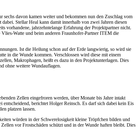
 Nur sechs davon kamen weiter und bekommen nun den Zuschlag vom
abei. Stellar Heal kann damit innerhalb von zwei Jahren diesen
ts vorhandene, jahrzehntelange Erfahrung der Projektpartner nicht.
re Vlies-Watte und beim anderen Fraunhofer-Partner ITEM die
ungen. Ist die Heilung schon auf der Erde langwierig, so wird sie
-Watte in die Wunde kommen. Verschlossen wird diese mit einem
sszellen, Makrophagen, heißt es dazu in den Projektunterlagen. Dies
 und ohne weitere Wundauflagen.
ebenden Zellen eingefroren werden, über Monate bis Jahre intakt
entscheidend, berichtet Holger Reinsch. Es darf sich dabei kein Eis
en platzen lassen.
keiten würden in der Schwerelosigkeit kleine Tröpfchen bilden und
e Zellen vor Frostschäden schützt und in der Wunde haften bleibt. Dies