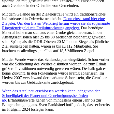
Sporthallen mit, gestaltete mit ihren Fenster- und Fassadenideen
auch Gebäude in der Ortsmitte von Gemeinden.
Mit dem Gelände an der Ziegeleistraße wird ein traditionsreiches
Industrieareal in Oderwitz neu belebt.
Denn einst stand hier eine
Ziegelei. Um den Ersten Weltkrieg herum wurde sie als sogenannte
Ringofenziegelei mit Freilufttrocknung angelegt.
Das benötigte
Material holte man sich aus einer Grube gleich nebenan. In der
Anfangszeit sollen hier 25 bis 30 Menschen beschäftigt gewesen
sein. Später, als die DDR-Oberen 20 Millionen Ziegel als jährliches
Ziel ausgegeben hatten, waren es bis zu 112 Mitarbeiter. Sie
brachten es allerdings „nur“ bis auf 18,5 Millionen Ziegel.
Mit der Wende wurde das Schlusskapitel eingeläutet. Schon vorher
war die Schließung des Werkes diskutiert worden, da zum Erhalt
größere Investitionen notwendig gewesen wären. Deshalb gab es
keine Zukunft. In den Folgejahren wurde kräftig abgerissen. Im
Herbst 2007 verschwand der markante Schornstein, die Gemäuer
wurden bis zur Gebäudekante zurückgebaut.
Wann das Areal neu erschlossen werden kann, hängt von der
Schnelligkeit der Planer und Genehmigungsbehörden
ab.
Erfahrungswerte gehen von mindestens einem Jahr bis zur
Baugenehmigung aus. Sven Fankhänel hofft jedoch, dass er bereits
im Frühjahr 2024 loslegen kann.