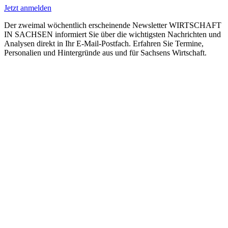
Jetzt anmelden
Der zweimal wöchentlich erscheinende Newsletter WIRTSCHAFT
IN SACHSEN informiert Sie über die wichtigsten Nachrichten und
Analysen direkt in Ihr E-Mail-Postfach. Erfahren Sie Termine,
Personalien und Hintergründe aus und für Sachsens Wirtschaft.
E-Paper lesen
Die aktuelle Ausgabe des Entscheidermagazins
WIRTSCHAFT IN SACHSEN gibt es jederzeit auch online
kostenfrei als E-Paper.
Newsletter abonnieren
Der zweimal wöchentlich erscheinende Newsletter
WIRTSCHAFT IN SACHSEN informiert über aktuelle
Entwicklungen und bietet einen Überblick über alle
Neuigkeiten aus und für Sachsens Wirtschaft.