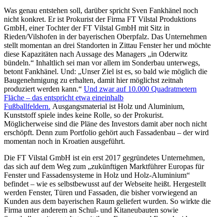
Was genau entstehen soll, darüber spricht Sven Fankhänel noch
nicht konkret. Er ist Prokurist der Firma FT Vilstal Produktions
GmbH, einer Tochter der FT Vilstal GmbH mit Sitz in
Rieden/Vilshofen in der bayerischen Oberpfalz. Das Unternehmen
stellt momentan an drei Standorten in Zittau Fenster her und möchte
diese Kapazitäten nach Aussage des Managers „in Oderwitz
bündeln.“ Inhaltlich sei man vor allem im Sonderbau unterwegs,
betont Fankhänel. Und: „Unser Ziel ist es, so bald wie möglich die
Baugenehmigung zu erhalten, damit hier möglichst zeitnah
produziert werden kann.“
Und zwar auf 10.000 Quadratmetern
Fläche – das entspricht etwa eineinhalb
Fußballfeldern.
Ausgangsmaterial ist Holz und Aluminium,
Kunststoff spiele indes keine Rolle, so der Prokurist.
Möglicherweise sind die Pläne des Investors damit aber noch nicht
erschöpft. Denn zum Portfolio gehört auch Fassadenbau – der wird
momentan noch in Kroatien ausgeführt.
Die FT Vilstal GmbH ist ein erst 2017 gegründetes Unternehmen,
das sich auf dem Weg zum „zukünftigen Marktführer Europas für
Fenster und Fassadensysteme in Holz und Holz-Aluminium“
befindet – wie es selbstbewusst auf der Webseite heißt. Hergestellt
werden Fenster, Türen und Fassaden, die bisher vorwiegend an
Kunden aus dem bayerischen Raum geliefert wurden. So wirkte die
Firma unter anderem an Schul- und Kitaneubauten sowie