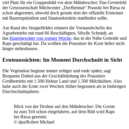
viel Platz für ein Gruppenbild vor dem Mähdrescher: Das Gerstefeld
der Genossenschaft Milchcenter „Dorfheimat“ Prausitz bei Riesa ist
schon abgeerntet, obwohl doch gerade dort der offizielle Erntestart
mit Bauernpräsident und Staatssekretärin stattfinden sollte.
Am Rand des Stoppelfeldes erinnert die Vorstandschefin des
Agrarbetriebs mit rund 60 Beschäftigten, Sibylle Schmidt, an
das
Hagelgewitter von voriger Woche,
das in der Nähe Getreide und
Raps geschädigt hat. Da wollten die Prausitzer ihr Korn lieber nicht
länger stehenlassen.
Ernteaussichten: Im Moment Durchschnitt in Sicht
Die Vegetation beginne immer zeitiger und ende später, sagt
Benjamin Dubiel aus der Geschäftsleitung des Prausitzer
Großbetriebs mit 1.500 Hektar Land und 1.500 Milchkühen. Also
habe auch die Ernte zwei Wochen früher begonnen als in bisherigen
Durchschnittsjahren.
Blick von der Drohne auf den Mähdrescher: Die Gerste
ist zum Teil schon eingefahren, auf dem Bild wird Raps
bei Riesa geerntet.
© dpa/Robert Michael