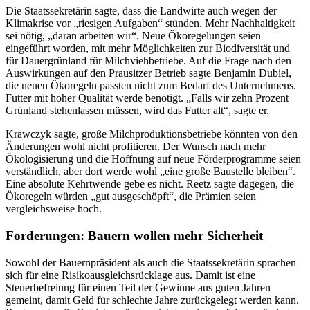
Die Staatssekretärin sagte, dass die Landwirte auch wegen der
Klimakrise vor „riesigen Aufgaben“ stünden. Mehr Nachhaltigkeit
sei nötig, „daran arbeiten wir“. Neue Ökoregelungen seien
eingeführt worden, mit mehr Möglichkeiten zur Biodiversität und
für Dauergrünland für Milchviehbetriebe. Auf die Frage nach den
Auswirkungen auf den Prausitzer Betrieb sagte Benjamin Dubiel,
die neuen Ökoregeln passten nicht zum Bedarf des Unternehmens.
Futter mit hoher Qualität werde benötigt. „Falls wir zehn Prozent
Grünland stehenlassen müssen, wird das Futter alt“, sagte er.
Krawczyk sagte, große Milchproduktionsbetriebe könnten von den
Änderungen wohl nicht profitieren. Der Wunsch nach mehr
Ökologisierung und die Hoffnung auf neue Förderprogramme seien
verständlich, aber dort werde wohl „eine große Baustelle bleiben“.
Eine absolute Kehrtwende gebe es nicht. Reetz sagte dagegen, die
Ökoregeln würden „gut ausgeschöpft“, die Prämien seien
vergleichsweise hoch.
Forderungen: Bauern wollen mehr Sicherheit
Sowohl der Bauernpräsident als auch die Staatssekretärin sprachen
sich für eine Risikoausgleichsrücklage aus. Damit ist eine
Steuerbefreiung für einen Teil der Gewinne aus guten Jahren
gemeint, damit Geld für schlechte Jahre zurückgelegt werden kann.