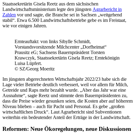
Staatssekretärin Gisela Reetz aus dem sächsischen
Landwirtschaftsministerium legte den jüngsten
Agrarbericht in
Zahlen
vor und sagte, die Branche sei in Sachsen „weitgehend
stabil“. Etwa 6.500 Landwirtschaftsbetriebe gebe es im Freistaat,
wie vor einigen Jahren.
Ernteauftakt: von links Sibylle Schmidt,
Vorstandsvorsitzende Milchcenter „Dorfheimat“
Prausitz eG; Sachsens Bauernpräsident Torsten
Krawczyk, Staatssekretärin Gisela Reetz; Erntekönigin
Luisa Lüpfert.
© SZ/Georg Moeritz
Im jüngsten abgerechneten Wirtschaftsjahr 2022/23 habe sich die
Lage vieler Betriebe deutlich verbessert, weil vor allem für Milch,
Getreide und Raps mehr bezahlt wurde. „Aber das Jahr war eine
Ausnahme“, sagte Reetz und stimmte dem Bauernpräsidenten zu,
dass die Preise wieder gesunken seien, die Kosten aber auf höherem
Niveau blieben – auch für Pacht und Personal. Es gebe „großen
wirtschaftlichen Druck“. Laut Agrarbericht sind Subventionen
weiterhin ein bedeutender Anteil der Erträge in der Landwirtschaft.
Reformen: Neue Ökoregelungen, neue Diskussionen