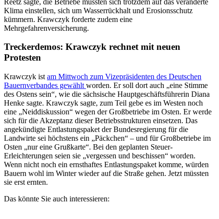
Reetz sagte, die Betriebe müssten sich trotzdem auf das veränderte
Klima einstellen, sich um Wasserrückhalt und Erosionsschutz
kümmern. Krawczyk forderte zudem eine
Mehrgefahrenversicherung.
Treckerdemos: Krawczyk rechnet mit neuen
Protesten
Krawczyk ist
am Mittwoch zum Vizepräsidenten des Deutschen
Bauernverbandes gewählt
worden. Er soll dort auch „eine Stimme
des Ostens sein“, wie die sächsische Hauptgeschäftsführerin Diana
Henke sagte. Krawczyk sagte, zum Teil gebe es im Westen noch
eine „Neiddiskussion“ wegen der Großbetriebe im Osten. Er werde
sich für die Akzeptanz dieser Betriebsstrukturen einsetzen. Das
angekündigte Entlastungspaket der Bundesregierung für die
Landwirte sei höchstens ein „Päckchen“ – und für Großbetriebe im
Osten „nur eine Grußkarte“. Bei den geplanten Steuer-
Erleichterungen seien sie „vergessen und beschissen“ worden.
Wenn nicht noch ein ernsthaftes Entlastungspaket komme, würden
Bauern wohl im Winter wieder auf die Straße gehen. Jetzt müssten
sie erst ernten.
Das könnte Sie auch interessieren: