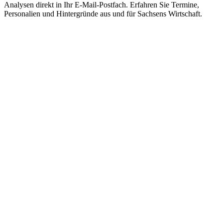
Analysen direkt in Ihr E-Mail-Postfach. Erfahren Sie Termine,
Personalien und Hintergründe aus und für Sachsens Wirtschaft.
E-Paper lesen
Die aktuelle Ausgabe des Entscheidermagazins
WIRTSCHAFT IN SACHSEN gibt es jederzeit auch online
kostenfrei als E-Paper.
Newsletter abonnieren
Der zweimal wöchentlich erscheinende Newsletter
WIRTSCHAFT IN SACHSEN informiert über aktuelle
Entwicklungen und bietet einen Überblick über alle
Neuigkeiten aus und für Sachsens Wirtschaft.
Printausgabe bestellen