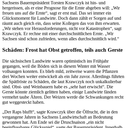
Sachsens Bauernpräsident Torsten Krawczyk ist hin- und
hergerissen, als er eine Prognose für die Ernte abgeben will: „Wir
freuen uns auf die Ernte“, sagt er erst mal. Das sei immer ein
Glücksmoment für Landwirte. Doch dann zählt er Sorgen auf und
räumt auch gleich ein, dass seine Kollegen das von ihm erwarten.
„Wir stehen vor Herausforderungen, nicht vor Katastrophen“, sagt
Krawczyk. Er rechne mit einer durchschnittlichen Ernte. „Wir
Sachsen sind schon zufrieden, wenn alles durchschnittlich wird.“
Schäden: Frost hat Obst getroffen, teils auch Gerste
Die sächsischen Landwirte waren optimistisch ins Frühjahr
gegangen, weil die Böden sich in diesem Winter mit Wasser
vollsaugen konnten. Es blieb mild, zeitweise waren die Pflanzen
drei Wochen weiter entwickelt als ein Jahr zuvor. Allerdings führten
die Spätfröste zu Schäden, die laut Krawczyk noch unkalkulierbar
sind. Obst- und Weinbauern habe es „sehr hart erwischt“. Die
Gerste könnte ziemlich gelitten haben, einige Landwirte fänden
vermehrt taube Ähren. Der Weizen werde die Schwankungen recht
gut weggesteckt haben.
„Der Raps blufft“, sagte Krawczyk über die Ölfrucht, die in den
vergangene Jahren in Sachsens Landwirtschaft an Bedeutung
gewonnen hat. Am Ende sei die Druschsaison „ein nicht
beeinflussbares Glücksspiel“, sagte der Bauernpräsident. Innerhalb