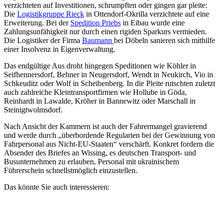
verzichteten auf Investitionen, schrumpften oder gingen gar pleite:
Die
Logistikgruppe Rieck
in Ottendorf-Okrilla verzichtete auf eine
Erweiterung. Bei der
Spedition Priebs
in Eibau wurde eine
Zahlungsunfähigkeit nur durch einen rigiden Sparkurs vermieden.
Die Logistiker der Firma
Baumann
bei Döbeln sanieren sich mithilfe
einer Insolvenz in Eigenverwaltung.
Das endgültige Aus droht hingegen Speditionen wie Köhler in
Seifhennersdorf, Behner in Neugersdorf, Wendt in Neukirch, Vio in
Schkeuditz oder Wolf in Scheibenberg. In die Pleite rutschten zuletzt
auch zahlreiche Kleintransportfirmen wie Hollube in Göda,
Reinhardt in Lawalde, Kröher in Bannewitz oder Marschall in
Steinigtwolmsdorf.
Nach Ansicht der Kammern ist auch der Fahrermangel gravierend
und werde durch „überbordende Regularien bei der Gewinnung von
Fahrpersonal aus Nicht-EU-Staaten“ verschärft. Konkret fordern die
Absender des Briefes an Wissing, es deutschen Transport- und
Busunternehmen zu erlauben, Personal mit ukrainischem
Führerschein schnellstmöglich einzustellen.
Das könnte Sie auch interessieren: