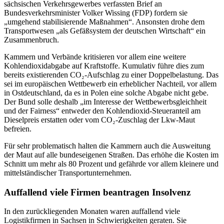
sächsischen Verkehrsgewerbes verfassten Brief an
Bundesverkehrsminister Volker Wissing (FDP) fordern sie
„umgehend stabilisierende Maßnahmen“. Ansonsten drohe dem
Transportwesen „als Gefäßsystem der deutschen Wirtschaft“ ein
Zusammenbruch.
Kammern und Verbände kritisieren vor allem eine weitere
Kohlendioxidabgabe auf Kraftstoffe. Kumulativ führe dies zum
bereits existierenden CO₂-Aufschlag zu einer Doppelbelastung. Das
sei im europäischen Wettbewerb ein erheblicher Nachteil, vor allem
in Ostdeutschland, da es in Polen eine solche Abgabe nicht gebe.
Der Bund solle deshalb „im Interesse der Wettbewerbsgleichheit
und der Fairness“ entweder den Kohlendioxid-Steueranteil am
Dieselpreis erstatten oder vom CO₂-Zuschlag der Lkw-Maut
befreien.
Für sehr problematisch halten die Kammern auch die Ausweitung
der Maut auf alle bundeseigenen Straßen. Das erhöhe die Kosten im
Schnitt um mehr als 80 Prozent und gefährde vor allem kleinere und
mittelständischer Transportunternehmen.
Auffallend viele Firmen beantragen Insolvenz
In den zurückliegenden Monaten waren auffallend viele
Logistikfirmen in Sachsen in Schwierigkeiten geraten. Sie