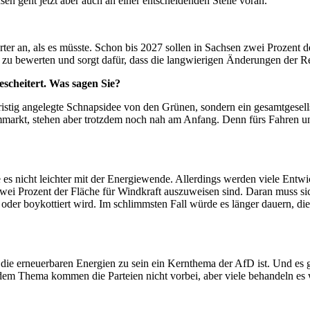
en geht jetzt aber auch an einer entscheidenden Stelle voran.
ter an, als es müsste. Schon bis 2027 sollen in Sachsen zwei Prozent d
v zu bewerten und sorgt dafür, dass die langwierigen Änderungen der 
escheitert. Was sagen Sie?
rzfristig angelegte Schnapsidee von den Grünen, sondern ein gesamtgesel
mmarkt, stehen aber trotzdem noch nah am Anfang. Denn fürs Fahren u
 es nicht leichter mit der Energiewende. Allerdings werden viele Entw
wei Prozent der Fläche für Windkraft auszuweisen sind. Daran muss sic
zt oder boykottiert wird. Im schlimmsten Fall würde es länger dauern, 
die erneuerbaren Energien zu sein ein Kernthema der AfD ist. Und es 
n dem Thema kommen die Parteien nicht vorbei, aber viele behandeln es