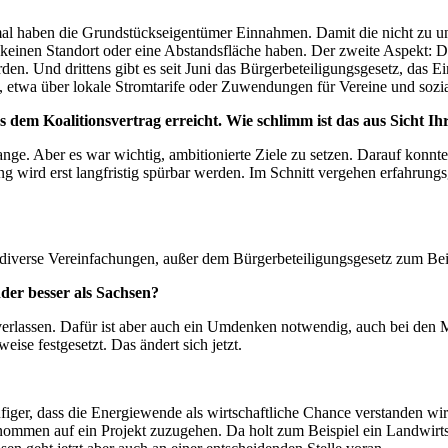
al haben die Grundstückseigentümer Einnahmen. Damit die nicht zu ung
keinen Standort oder eine Abstandsfläche haben. Der zweite Aspekt:
worden. Und drittens gibt es seit Juni das Bürgerbeteiligungsgesetz, 
, etwa über lokale Stromtarife oder Zuwendungen für Vereine und sozia
 dem Koalitionsvertrag erreicht. Wie schlimm ist das aus Sicht 
 Aber es war wichtig, ambitionierte Ziele zu setzen. Darauf konnte di
 wird erst langfristig spürbar werden. Im Schnitt vergehen erfahrungsg
diverse Vereinfachungen, außer dem Bürgerbeteiligungsgesetz zum Beisp
der besser als Sachsen?
verlassen. Dafür ist aber auch ein Umdenken notwendig, auch bei den Mi
eise festgesetzt. Das ändert sich jetzt.
figer, dass die Energiewende als wirtschaftliche Chance verstanden wir
nommen auf ein Projekt zuzugehen. Da holt zum Beispiel ein Landwirts