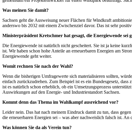
gemeinsam ein Projektentwickler für einen Windpark beauftragt. Sachs
Was meinen Sie damit?
Sachsen geht die Ausweisung neuer Flächen für Windkraft ambitionier
anderswo bis 2032 mit einem Zwischenziel davor. Das ist sehr positi
Ministerpräsident Kretschmer hat gesagt, die Energiewende sei g
Die Energiewende ist natürlich nicht gescheitert. Sie ist ja keine ku
ist. Wir haben schon hohe Anteile an erneuerbaren Energien am Stro
Energiewende geht weiter.
Womit rechnen Sie nach der Wahl?
Wenn die bisherigen Umfragewerte sich materialisieren sollten, würde
einfach zurückzudrehen. Zum Beispiel ist es ein Bundesgesetz, dass z
ist es natürlich schon erheblich, ob ein Umsetzungsprozess unterstüt
Auswirkungen auf den Energie- und Industriestandort Sachsen.
Kommt denn das Thema im Wahlkampf ausreichend vor?
Leider nein. Das hat nach meinem Eindruck damit zu tun, dass gegen 
die erneuerbaren Energien sei – was aber nachweislich falsch ist. A
Was können Sie da als Verein tun?