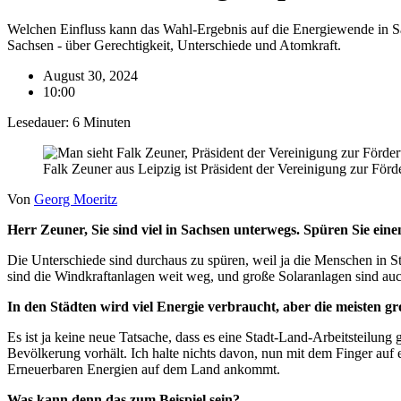
Welchen Einfluss kann das Wahl-Ergebnis auf die Energiewende in S
Sachsen - über Gerechtigkeit, Unterschiede und Atomkraft.
August 30, 2024
10:00
Lesedauer:
6
Minuten
Falk Zeuner aus Leipzig ist Präsident der Vereinigung zur Förd
Von
Georg Moeritz
Herr Zeuner, Sie sind viel in Sachsen unterwegs. Spüren Sie ei
Die Unterschiede sind durchaus zu spüren, weil ja die Menschen in St
sind die Windkraftanlagen weit weg, und große Solaranlagen sind au
In den Städten wird viel Energie verbraucht, aber die meisten g
Es ist ja keine neue Tatsache, dass es eine Stadt-Land-Arbeitsteilung g
Bevölkerung vorhält. Ich halte nichts davon, nun mit dem Finger auf 
Erneuerbaren Energien auf dem Land ankommt.
Was kann denn das zum Beispiel sein?