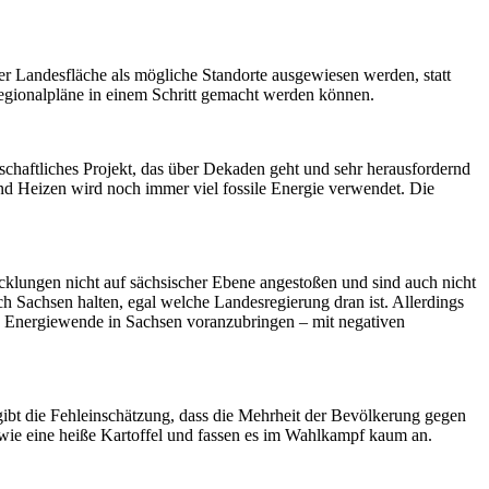
er Landesfläche als mögliche Standorte ausgewiesen werden, statt
Regionalpläne in einem Schritt gemacht werden können.
lschaftliches Projekt, das über Dekaden geht und sehr herausfordernd
nd Heizen wird noch immer viel fossile Energie verwendet. Die
icklungen nicht auf sächsischer Ebene angestoßen und sind auch nicht
h Sachsen halten, egal welche Landesregierung dran ist. Allerdings
die Energiewende in Sachsen voranzubringen – mit negativen
gibt die Fehleinschätzung, dass die Mehrheit der Bevölkerung gegen
 wie eine heiße Kartoffel und fassen es im Wahlkampf kaum an.