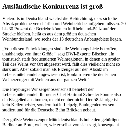
Ausländische Konkurrenz ist groß
Vielerorts in Deutschland wächst die Befürchtung, dass sich die
Absatzprobleme verschärfen und Weinbetriebe aufgeben müssen. 20
bis 30 Prozent der Betriebe könnten in Rheinland-Pfalz auf der
Strecke bleiben, heißt es aus dem größten deutschen
Weinbundesland, wo sechs der 13 deutschen Anbaugebiete liegen.
„Von diesen Entwicklungen sind alle Weinbaugebiete betroffen,
unabhängig von ihrer Größe“, sagt DWI-Experte Büscher. „In
touristisch stark frequentierten Weinregionen, in denen ein großer
Teil des Weins vor Ort abgesetzt wird, fällt dies vielleicht nicht so
stark auf. Aber sobald man als Erzeuger auf den Absatz im
Lebensmittelhandel angewiesen ist, konkurrieren die deutschen
Weinerzeuger mit Weinen aus der ganzen Welt.“
Die Freyburger Winzergenossenschaft beliefert den
Lebensmittelhandel. Ihr neuer Chef Hartmut Schreiter könnte also
ein Klagelied anstimmen, macht er aber nicht. Der 58-Jährige ist
kein Kellermeister, sondern hat in Leipzig Bauingenieurwesen
studiert und für die Deutsche Bahn Brücken gebaut.
Der größte Weinerzeuger Mitteldeutschlands holte den gebürtigen
Berliner an Bord, weil er, wie er selbst von sich sagt, konsequent