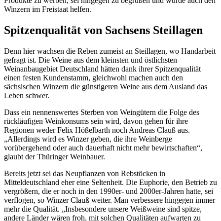
Produkte zu werben, sei hingegen zu begrüßen und würde auch den
Winzern im Freistaat helfen.
Spitzenqualität von Sachsens Steillagen
Denn hier wachsen die Reben zumeist an Steillagen, wo Handarbeit
gefragt ist. Die Weine aus dem kleinsten und östlichsten
Weinanbaugebiet Deutschland hätten dank ihrer Spitzenqualität
einen festen Kundenstamm, gleichwohl machen auch den
sächsischen Winzern die günstigeren Weine aus dem Ausland das
Leben schwer.
Dass ein nennenswertes Sterben von Weingütern die Folge des
rückläufigen Weinkonsums sein wird, davon gehen für ihre
Regionen weder Felix Hößelbarth noch Andreas Clauß aus.
„Allerdings wird es Winzer geben, die ihre Weinberge
vorübergehend oder auch dauerhaft nicht mehr bewirtschaften“,
glaubt der Thüringer Weinbauer.
Bereits jetzt sei das Neupflanzen von Rebstöcken in
Mitteldeutschland eher eine Seltenheit. Die Euphorie, den Betrieb zu
vergrößern, die er noch in den 1990er- und 2000er-Jahren hatte, sei
verflogen, so Winzer Clauß weiter. Man verbessere hingegen immer
mehr die Qualität. „Insbesondere unsere Weißweine sind spitze,
andere Länder wären froh, mit solchen Qualitäten aufwarten zu