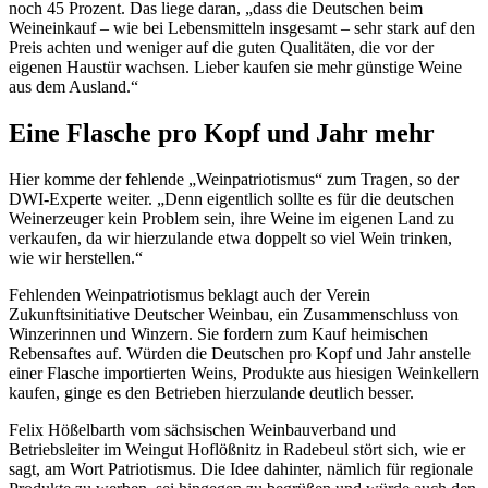
noch 45 Prozent. Das liege daran, „dass die Deutschen beim
Weineinkauf – wie bei Lebensmitteln insgesamt – sehr stark auf den
Preis achten und weniger auf die guten Qualitäten, die vor der
eigenen Haustür wachsen. Lieber kaufen sie mehr günstige Weine
aus dem Ausland.“
Eine Flasche pro Kopf und Jahr mehr
Hier komme der fehlende „Weinpatriotismus“ zum Tragen, so der
DWI-Experte weiter. „Denn eigentlich sollte es für die deutschen
Weinerzeuger kein Problem sein, ihre Weine im eigenen Land zu
verkaufen, da wir hierzulande etwa doppelt so viel Wein trinken,
wie wir herstellen.“
Fehlenden Weinpatriotismus beklagt auch der Verein
Zukunftsinitiative Deutscher Weinbau, ein Zusammenschluss von
Winzerinnen und Winzern. Sie fordern zum Kauf heimischen
Rebensaftes auf. Würden die Deutschen pro Kopf und Jahr anstelle
einer Flasche importierten Weins, Produkte aus hiesigen Weinkellern
kaufen, ginge es den Betrieben hierzulande deutlich besser.
Felix Hößelbarth vom sächsischen Weinbauverband und
Betriebsleiter im Weingut Hoflößnitz in Radebeul stört sich, wie er
sagt, am Wort Patriotismus. Die Idee dahinter, nämlich für regionale