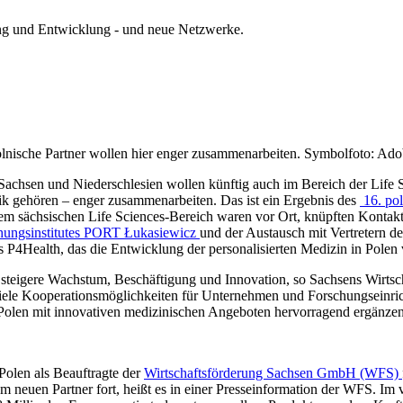
ung und Entwicklung - und neue Netzwerke.
olnische Partner wollen hier enger zusammenarbeiten. Symbolfoto: Ad
chsen und Niederschlesien wollen künftig auch im Bereich der Life 
k gehören – enger zusammenarbeiten. Das ist ein Ergebnis des
16. pol
 dem sächsischen Life Sciences-Bereich waren vor Ort, knüpften Konta
hungsinstitutes PORT Łukasiewicz
und der Austausch mit Vertretern de
 P4Health, das die Entwicklung der personalisierten Medizin in Polen v
 steigere Wachstum, Beschäftigung und Innovation, so Sachsens Wirtscha
viele Kooperationsmöglichkeiten für Unternehmen und Forschungseinric
len mit innovativen medizinischen Angeboten hervorragend ergänzen“
olen als Beauftragte der
Wirtschaftsförderung Sachsen GmbH (WFS)
 neuen Partner fort, heißt es in einer Presseinformation der WFS. Im