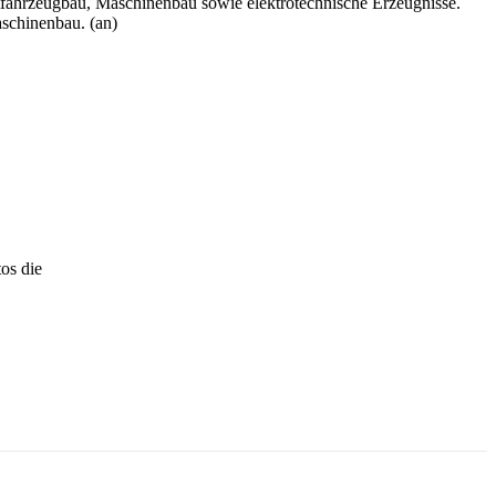
tfahrzeugbau, Maschinenbau sowie elektrotechnische Erzeugnisse.
aschinenbau. (an)
os die