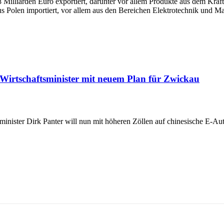
illiarden Euro exportiert, darunter vor allem Produkte aus dem Kraf
s Polen importiert, vor allem aus den Bereichen Elektrotechnik und M
Wirtschaftsminister mit neuem Plan für Zwickau
nister Dirk Panter will nun mit höheren Zöllen auf chinesische E-Aut