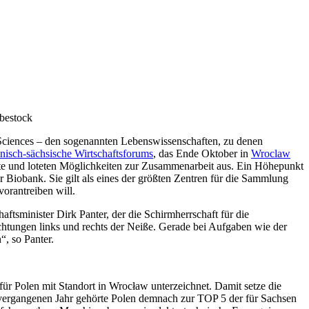
obestock
Sciences – den sogenannten Lebenswissenschaften, zu denen
nisch-sächsische Wirtschaftsforums
, das Ende Oktober in
Wroclaw
kte und loteten Möglichkeiten zur Zusammenarbeit aus. Ein Höhepunkt
r Biobank. Sie gilt als eines der größten Zentren für die Sammlung
orantreiben will.
ftsminister Dirk Panter, der die Schirmherrschaft für die
htungen links und rechts der Neiße. Gerade bei Aufgaben wie der
, so Panter.
für Polen mit Standort in Wrocław unterzeichnet. Damit setze die
 vergangenen Jahr gehörte Polen demnach zur TOP 5 der für Sachsen