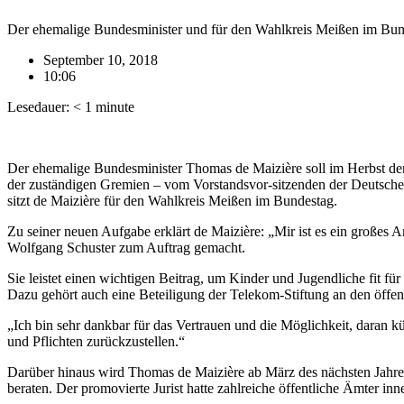
Der ehemalige Bundesminister und für den Wahlkreis Meißen im Bund
September 10, 2018
10:06
Lesedauer:
< 1
minute
Der ehemalige Bundesminister Thomas de Maizière soll im Herbst de
der zuständigen Gremien – vom Vorstandsvor-sitzenden der Deutsche
sitzt de Maizière für den Wahlkreis Meißen im Bundestag.
Zu seiner neuen Aufgabe erklärt de Maizière: „Mir ist es ein großes A
Wolfgang Schuster zum Auftrag gemacht.
Sie leistet einen wichtigen Beitrag, um Kinder und Jugendliche fit für 
Dazu gehört auch eine Beteiligung der Telekom-Stiftung an den öffen
„Ich bin sehr dankbar für das Vertrauen und die Möglichkeit, daran k
und Pflichten zurückzustellen.“
Darüber hinaus wird Thomas de Maizière ab März des nächsten Jahres
beraten. Der promovierte Jurist hatte zahlreiche öffentliche Ämter i