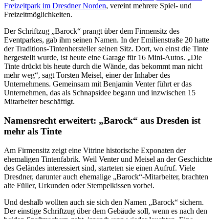
Freizeitpark im Dresdner Norden
, vereint mehrere Spiel- und
Freizeitmöglichkeiten.
Der Schriftzug „Barock“ prangt über dem Firmensitz des
Eventparkes, gab ihm seinen Namen. In der Emilienstraße 20 hatte
der Traditions-Tintenhersteller seinen Sitz. Dort, wo einst die Tinte
hergestellt wurde, ist heute eine Garage für 16 Mini-Autos. „Die
Tinte drückt bis heute durch die Wände, das bekommt man nicht
mehr weg“, sagt Torsten Meisel, einer der Inhaber des
Unternehmens. Gemeinsam mit Benjamin Venter führt er das
Unternehmen, das als Schnapsidee begann und inzwischen 15
Mitarbeiter beschäftigt.
Namensrecht erweitert: „Barock“ aus Dresden ist
mehr als Tinte
Am Firmensitz zeigt eine Vitrine historische Exponaten der
ehemaligen Tintenfabrik. Weil Venter und Meisel an der Geschichte
des Geländes interessiert sind, starteten sie einen Aufruf. Viele
Dresdner, darunter auch ehemalige „Barock“-Mitarbeiter, brachten
alte Füller, Urkunden oder Stempelkissen vorbei.
Und deshalb wollten auch sie sich den Namen „Barock“ sichern.
Der einstige Schriftzug über dem Gebäude soll, wenn es nach den