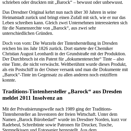
schrieben oder druckten mit „Barock“ – bewusst oder unbewusst.
Das Dresdner Original kehrt nun nach über 30 Jahren in seine
Heimatstadt zurück und bringt einen Zufall mit sich, wie er nur das
Leben schreiben kann. Gleich zwei Unternehmen interessierten sich
für die Namensrechte von „Barock“, aus zwei sehr
unterschiedlichen Gründen.
Doch von vorn: Die Wurzeln der Tintenherstellung in Dresden
reichen bis ins Jahr 1826 zurück. Dort startete der Chemiker
Christian August Leonhardi in der Grundstraße mit der Produktion.
Der Durchbruch ist ein Patent für „dokumentenechte“ Tinte – also
eine Tinte, die nicht verwäscht. Weltberühmt wurde dieses Produkt,
als ein Postschiff in der Ostsee versank und man die Dokumente mit
„Barock“-Tinte im Gegensatz zu allen anderen noch entziffern
konnte.
Traditions-Tintenhersteller „Barock“ aus Dresden
meldet 2011 Insolvenz an
Mit der Privatisierungswelle nach 1989 ging der Traditions-
Tintenhersteller an Investoren der freien Wirtschaft. Unter dem
Namen „Barock Bürobedarf“ wurde im Dresdner Norden, kurz vor
Radebeul, Schreibtinte sowie Patronen für Drucker, Tusche,
Stempelkissen und Fotopapier hergestellt. Aus dem