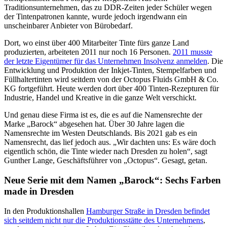
Traditionsunternehmen, das zu DDR-Zeiten jeder Schüler wegen
der Tintenpatronen kannte, wurde jedoch irgendwann ein
unscheinbarer Anbieter von Bürobedarf.
Dort, wo einst über 400 Mitarbeiter Tinte fürs ganze Land
produzierten, arbeiteten 2011 nur noch 16 Personen.
2011 musste
der letzte Eigentümer für das Unternehmen Insolvenz anmelden
. Die
Entwicklung und Produktion der Inkjet-Tinten, Stempelfarben und
Füllhaltertinten wird seitdem von der Octopus Fluids GmbH & Co.
KG fortgeführt. Heute werden dort über 400 Tinten-Rezepturen für
Industrie, Handel und Kreative in die ganze Welt verschickt.
Und genau diese Firma ist es, die es auf die Namensrechte der
Marke „Barock“ abgesehen hat. Über 30 Jahre lagen die
Namensrechte im Westen Deutschlands. Bis 2021 gab es ein
Namensrecht, das lief jedoch aus. „Wir dachten uns: Es wäre doch
eigentlich schön, die Tinte wieder nach Dresden zu holen“, sagt
Gunther Lange, Geschäftsführer von „Octopus“. Gesagt, getan.
Neue Serie mit dem Namen „Barock“: Sechs Farben
made in Dresden
In den Produktionshallen
Hamburger Straße in Dresden befindet
sich seitdem nicht nur die Produktionsstätte des Unternehmens
,