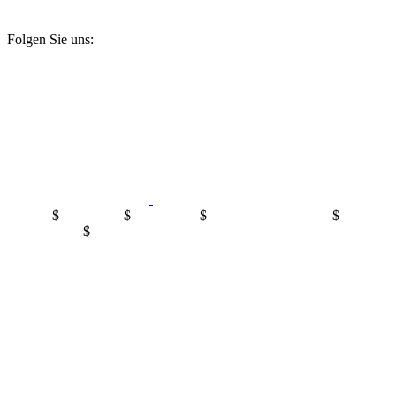
Unternehmen mit unserem Partnerportal sz-jobs.de.
Folgen Sie uns:
Kontakt
$
Impressum
$
Mediadaten
$
Datenschutzerklärung
$
Cookie-
Einstellungen
$
©2024 Wirtschaft in Sachsen