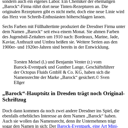
sondern auch ein eigenes Labor. Ein Chemiker der ehemaligen
„Barock“-Firma rührt dort neue Tinten-Rezepturen an. Die
originalen Rezepturen gibt es nicht mehr, doch eine neue Linie wird
das Herz von Schreib-Enthusiasten höherschlagen lassen.
Sechs Farben mit Füllhaltertinte produziert die Dresdner Firma unter
dem Namen „Barock“ seit etwa einem Monat. Sie ahmen Farben
des Jugendstil-Zeitalters um 1910 nach: Bordeaux, Marine, Jade,
Kaviar, Anthrazit und Umbra heißen sie. Weitere Serien aus den
1900er- und 1920er-Jahren sind bereits in der Entwicklung.
Torsten Meisel (l.) und Benjamin Venter (r.) vom
Barock-Eventpark und Gunther Lange, Geschäftsführer
der Octopus Fluids GmbH & Co. KG, haben sich die
Namensrechte der Marke „Barock“ gesichert.© Sven
Ellger
„Barock“-Hauptsitz in Dresden trägt noch Original-
Schriftzug
Doch dann kommen da noch zwei andere Dresdner ins Spiel, die
ebenfalls erhebliches Interesse an dem Namen „Barock“ haben.
Auch sie wollen das Namensrecht, denn ihr Unternehmen trägt
sogar den Namen in sich: Der
Barock-Eventpark, eine Art Mini-